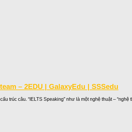
& team – 2EDU | GalaxyEdu | SSSedu
ấu trúc câu. “IELTS Speaking” như là một nghệ thuật – “nghệ thu