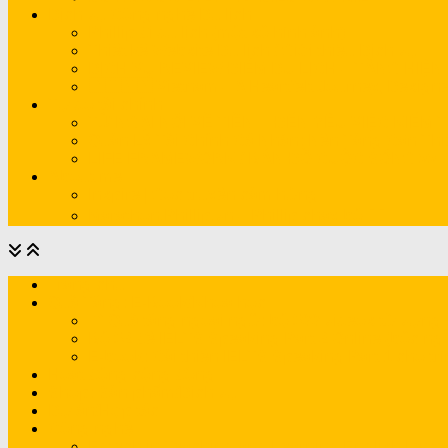
Dịch vụ Công nghệ Du lịch
Phillip đi du lịch (một số hình ảnh)
Thiết kế Website Du lịch / Giới thiệu Dịch vụ
DỊCH VỤ REVIEW ĐIỂM DU LỊCH – TĂNG HIỆN
🇦🇺🇻🇳 Vietnam – A Heartfelt Journey, Designed
Tự do tài chính
TỪ NGẠI NÓI VỀ TIỀN… ĐẾN YÊU VIỆC KIẾM T
Quản Lý Tài Chính Cá Nhân: Nền Tảng Cần Thi
LIFE FRAMEWORK / BẢN ĐỒ CUỘC SỐNG >> 
About me
Inspire | Góc truyền cảm hứng
Marathon.Phillip.vn – Phillip chạy bộ 🏃‍♂️
Trang chủ
Quà Tặng: E-Book/Khóa học
🌱 Quà tặng ngoại ngữ: bộ 500 videos từ vựng 
Bộ 52 đề IELTS Speaking Part 2 Online (bốc ngẫ
E-book: Cải thiện IELTS Speaking Part 1 cho trì
Hoạt động cộng đồng
Shop: Sản phẩm/Dịch vụ
Dự án/Hợp tác
Công nghệ
Edtech in Teaching and Learning English | edtec