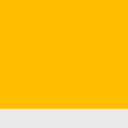
nh cho NHẬP VAI
í cùng ChatGPT
 học Online Extra English (15h học online: Xem phim + Làm
ÀN QUỐC
 DIỆN, THU HÚT DU KHÁCH
 for Australians by a True Friend of Australia
IỀN
ết Cho Mỗi Người
Cách Ứng Dụng