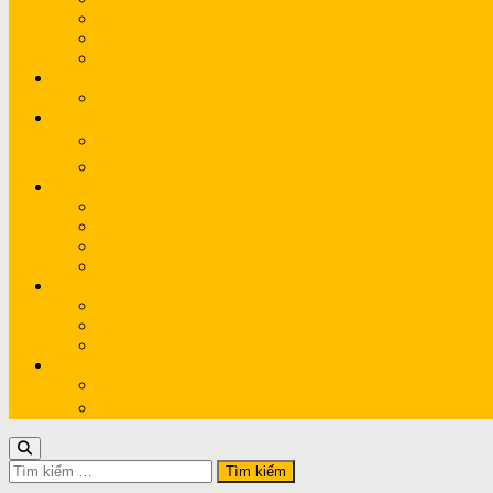
(Chat GPT nâng cao) 150 Câu Lệnh Prompt dà
(ChatGPT cơ bản) Cách viết Prompt hiệu quả
50 Câu lệnh Prompt để học tiếng Anh miễn ph
Ngoại ngữ
[Quà tặng] – Tặng phiếu giảm giá 85% cho Khóa
DU HỌC (ÚC – HÀN)
✈️ DU HỌC ÚC – DU HỌC HÈ ÚC – DU HỌC H
DU HỌC ÚC 2024 – 15 ĐIỀU CẦN BIẾT
Dịch vụ Công nghệ Du lịch
Phillip đi du lịch (một số hình ảnh)
Thiết kế Website Du lịch / Giới thiệu Dịch vụ
DỊCH VỤ REVIEW ĐIỂM DU LỊCH – TĂNG HIỆN
🇦🇺🇻🇳 Vietnam – A Heartfelt Journey, Designed
Tự do tài chính
TỪ NGẠI NÓI VỀ TIỀN… ĐẾN YÊU VIỆC KIẾM T
Quản Lý Tài Chính Cá Nhân: Nền Tảng Cần Thi
LIFE FRAMEWORK / BẢN ĐỒ CUỘC SỐNG >> 
About me
Inspire | Góc truyền cảm hứng
Marathon.Phillip.vn – Phillip chạy bộ 🏃‍♂️
Tìm
kiếm